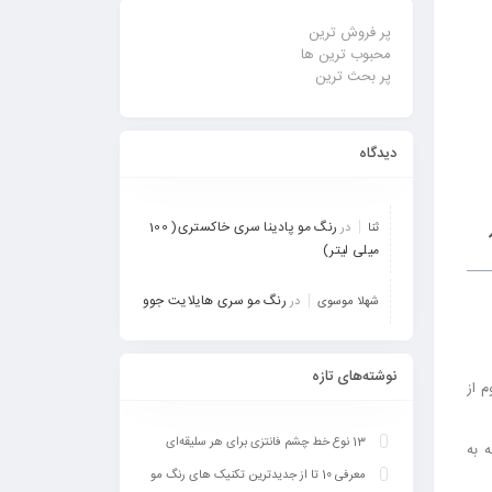
پر فروش ترین
محبوب ترین ها
پر بحث ترین
دیدگاه
رنگ مو پادینا سری خاکستری( 100
ثنا
در
میلی لیتر)
رنگ مو سری هایلایت جوو
شهلا موسوی
در
نوشته‌های تازه
م از
13 نوع خط چشم فانتزی برای هر سلیقه‌ای
 به
معرفی 10 تا از جدیدترین تکنیک‎ های رنگ مو