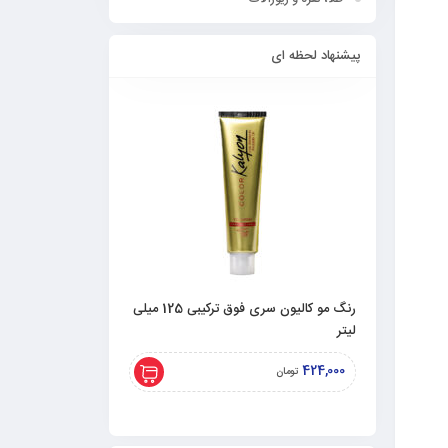
پیشنهاد لحظه ای
رنگ مو کالیون سری فوق ترکیبی 125 میلی
لیتر
لیتری)
308,000
424,000
تومان
تومان