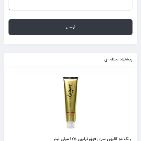
پیشنهاد لحظه ای
رنگ مو کالیون سری فوق ترکیبی 125 میلی لیتر
رنگ مو رو