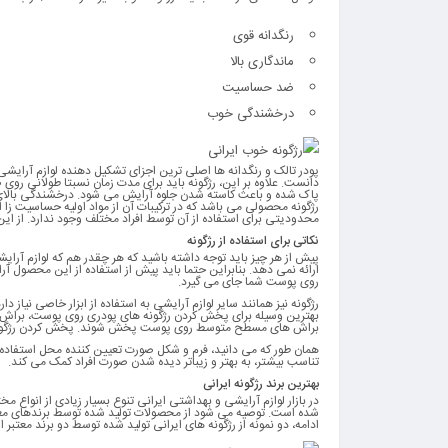
رنگدانه قوی
ماندگاری بالا
ضد حساسیت
درخشندگی خوب
پودر تالک و رنگدانه ها اصلی ترین اجزای تشکیل دهنده لوازم آرایشی
دانست. علاوه بر این، رژگونه باید برای مدت زمان نسبتا طولانی رو
پاک شده و باعث کاسته شدن جلوه آرایش می شود. درخشندگی بالای رژ
رژگونه محصولی می باشد که در ترکیبات آن از مواد اولیه حساسیت زا
محدودیتی برای استفاده از آن توسط افراد مختلف وجود ندارد. از این ر
نکاتی برای استفاده از رژگونه
پیش از هر چیز باید توجه داشته باشید که هر چقدر هم که لوازم آرای
ارائه نمی دهد. بنابراین حتما باید پیش از استفاده از این محصول آرا
روی پوست شما جای می گیرد.
رژگونه نیز همانند سایر لوازم آرایشی به استفاده از ابزار خاصی نیاز دار
بهترین وسیله برای پخش کردن رژگونه های پودری روی پوست، براش های
براش های مسطح متوسط روی پوست پخش شوند. پخش کردن رژگونه ها
همان طور که می دانید، فرم و شکل صورت تعیین کننده محل استفاده از 
تناسب بیشتر، به بهتر و زیباتر دیده شدن صورت افراد کمک می کند.
بهترین برند رژگونه ایرانی
در بازار لوازم آرایشی و بهداشتی ایرانی تنوع بسیار زیادی از انواع م
شده است. توصیه می شود از محصولات تولید شده توسط برندهای معتبر
ادامه، دو نمونه از رژگونه های ایرانی تولید شده توسط دو برند معتبر ای