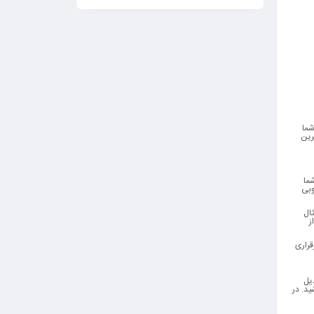
شما
رین
ما
وبی
ثال
ز
قراری
دیل
د. در