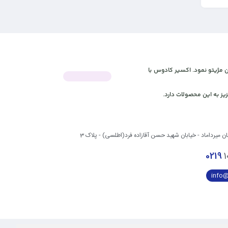
 آنلاین مژیتو نمود. اکسیر کادوس با
یز به این محصولات دارد.
بان میرداماد - خیابان شهید حسن آقازاده فرد(اطلسی) - پلاک 3
0219
1
info