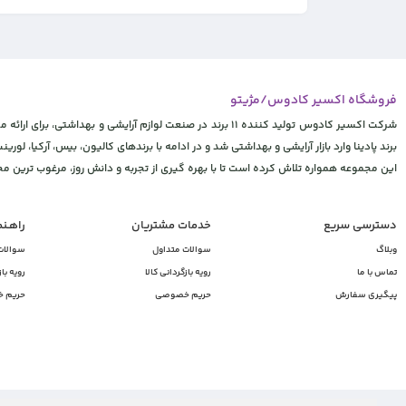
فروشگاه اکسیر کادوس/مژیتو
شرکت اکسیر کادوس تولید کننده 11 برند در صنعت لوازم آرایشی
برند پادینا وارد بازار آرایشی و بهداشتی شد و در ادامه با برندهای کالیون، بیس، آرکیا، لورینت
این مجموعه همواره تلاش کرده است تا با بهره گیری از تجربه و دانش روز، مرغوب ترین 
دسترسی سریع
خدمات مشتریان
راهـن
وبلاگ
سوالات متداول
سوالات
تماس با ما
رویه بازگردانی کالا
رویه باز
پیگیری سفارش
حریم خصوصی
حریم 