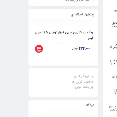
صی
پیشنهاد لحظه ای
ابل
است.
رنگ مو کالیون سری فوق ترکیبی 125 میلی
لیتر
لیتری)
ی
پس از
308,000
424,000
تومان
تومان
ولانی
قرار
پر فروش ترین
 ای
محبوب ترین ها
پر بحث ترین
 و
د،
دیدگاه
 برای
ن کمی