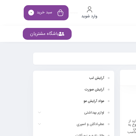
سبد خرید
0
وارد شوید
باشگاه مشتریان
آرایش لب
آرایش صورت
مواد آرایش مو
لوازم بهداشتی
د از
عطر،ادکلن و اسپری
وع به
ن
گونه مناسب
طلا، نقره و زیورآلات