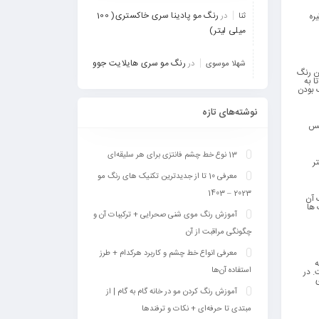
رنگ مو پادینا سری خاکستری( 100
ره
ثنا
در
میلی لیتر)
رنگ مو سری هایلایت جوو
شهلا موسوی
در
ن رنگ
ا به
 بودن
نوشته‌های تازه
حس
13 نوع خط چشم فانتزی برای هر سلیقه‌ای
ر
معرفی 10 تا از جدیدترین تکنیک‎ های رنگ مو
2023 – 1403
 آن
 ها
آموزش رنگ موی شنی صحرایی + ترکیبات آن و
چگونگی مراقبت از آن
معرفی انواع خط چشم و کاربرد هرکدام + طرز
ه
استفاده آن‌ها
. در
آموزش رنگ کردن مو در خانه گام به گام | از
مبتدی تا حرفه‌ای + نکات و ترفندها