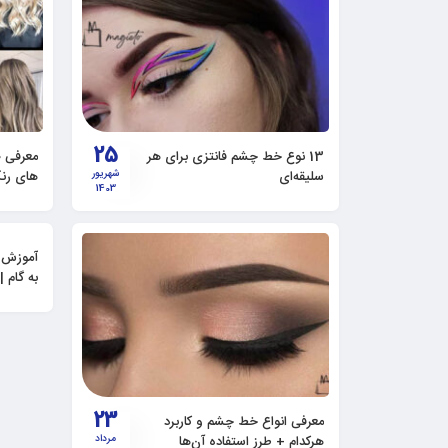
25
13 نوع خط چشم فانتزی برای هر
سلیقه‌ای
شهریور
های رنگ مو 3
1403
آموزش ر
به گام |
نکات و 
23
معرفی انواع خط چشم و کاربرد
هرکدام + طرز استفاده آن‌ها
مرداد