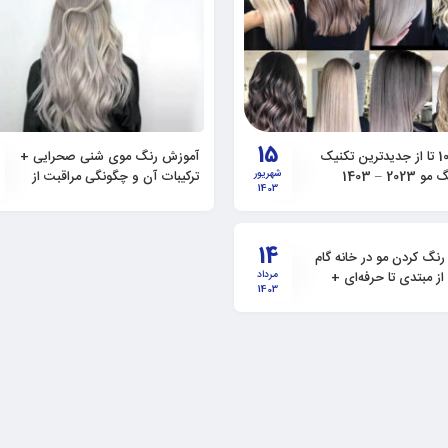
15
آموزش رنگ موی شنی صحرایی +
202 – 1403
شهریور
ترکیبات آن و چگونگی مراقبت از
1403
آن
14
نگ کردن مو در خانه گام
 از مبتدی تا حرفه‌ای +
مرداد
1403
ترفندها