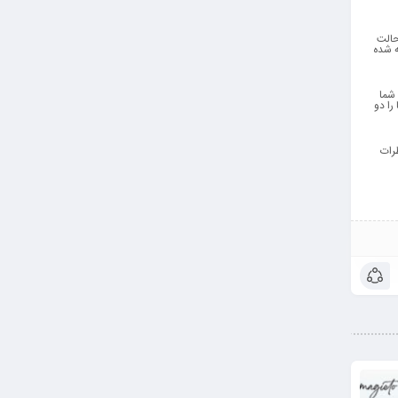
حالت
شته باشد.رژگونه لورینت توسط ECKART آلمان فرموله شده
 شما
را دو
رات