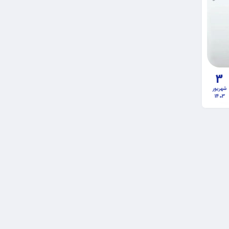
3
شهریور
1403