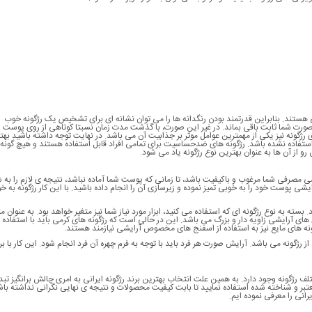
 هستند. بنابراین قدرتمند بودن رنگدانه ها را می توان نشانه ای برای تشخیص یک رژگونه خوب
ی صورت شما ثابت باقی بماند. در غیر این صورت، با گذشت مدت زمان نسبتا کوتاهی از روی پوست 
گونه نیز یکی از مهمترین عوامل موثر بر جذابیت آن می باشد. در نهایت توجه داشته باشید بهت
 استفاده نشده باشد. رژگونه های ضدحساسیت برای تمامی افراد قابل استفاده هستند و هیچ گونه
و از آن ها به عنوان بهترین نوع رژگونه یاد می شود.
شی مصرفی شما مرغوب و باکیفیت باشد، تا زمانی که پوست شما آماده نباشد، نتیجه ی لازم را به ش
یشی پوست خود را به خوبی تمیز نموده و زیرسازی آن را انجام داده باشید. با این کار رژگونه به خ
د. بسته به نوع رژگونه ای که استفاده می کنید، ابزار مورد نیاز شما نیز متغیر خواهد بود. به عنوان م
 آرایشی زاویه دار و بزرگ می باشد. این در حالی است که رژگونه های کرمی باید با استفاده ا
ی مایع نیز به استفاده از اسفنج های مخصوص آرایشی نیازمند هستند.
رژگونه می باشد. آرایش صورت هر فرد باید با توجه به فرم چهره آن فرد انجام شود. این کار با بر
ختلف رژگونه وجود دارد. به همین علت انتخاب بهترین برند رژگونه ایرانی به امری چالش برانگیز تب
 و شناخته شده استفاده نمایید تا بابت کیفیت محصولات و نتیجه ی نهایی نگرانی نداشته باشی
رانی را معرفی نموده ایم.