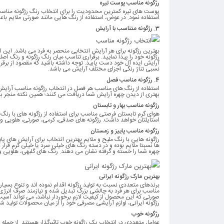
رژگونه مناسب پوست تیره
پوست های تیره کمترین محدودیت را برای انتخاب رنگ رژگونه مناسب دا
استفاده نمود. در عوض، استفاده از رنگ هایی مانند صورتی ملایم با
3.
رژگونه متناسب با آرایش
بهترین رژگونه برای هر آرایش انتخابی منحصر به فرد می باشد. این 
رژگونه خود را پیدا نمایید. برقراری تناسب میان رنگ رژگونه و رنگ ا
آرایش ایده آل خود دست یابید. توجه داشته باشید که مقصود از برق
نسبی تناژ رنگی اجزای مختلف آرایش می باشد.
4.
رژگونه مناسب فصل
استفاده از رنگ های مناسب هر فصل در انتخاب رژگونه مناسب آرایش
بهتری از دیدن چهره آرایش شما دریافت می کنند؛ همین نکته منجر 
رژگونه مناسب بهار و تابستان
هوای گرم تابستان فرصتی مناسب برای استفاده از رژگونه های با رنگ 
استایلتان خواهد داشت. رژگونه های صدفی، کرمی، صورتی، هلویی و م
رژگونه مناسب پاییز و زمستان
رژگونه هایی با رنگ ملیح و ملایم بهترین انتخاب برای آرایش های پا
ها نسبتا ملایم بوده و در دسته رنگ های خیلی سرد یا خیلی گرم قرار ند
چهره شما را خسته و گرفته نشان می دهند. رنگ های گلبهی، هلویی و
بهترین مارک رژگونه ایرانی
برندهای متعددی نسبت به تولید رژگونه اقدام نموده اند و تنوع بسیار زی
مناسب برای هر فرد به چالشی بزرگ تبدیل شده و نیازمند صرف انرژی 
صورتی که این محصول از کیفیت لازم برخوردار نباشد، می تواند آسیب
رژگونه ایرانی، لوازم آرایشی مصرفی خود را از میان محصولات تولید ش
رژگونه خوب
عوامل متعددی در انتخاب یک رژگونه خوب تاثیرگذار هستند. از جمله وی