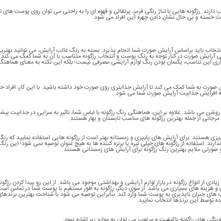
رند. رژگونه هایی با تناژ رنگی قرمز، پرتقالی و قهوه ای را به راحتی می توان روی پوست های تی
عث خسته و بی حال نشان دادن چهره این افراد می شود.
انتخاب باید براساس آرایش صورت شما انجام پذیرد. بسته به رنگ غالب آرایش، می توانید بهتری
صلی آرایش صورت در کنار توجه به رنگ پوست و انتخاب رژگونه متناسب با آن به شما کمک می کند ت
راری این تناسب، یکسان بودن رنگ لوازم آرایشی مصرفی نیست؛ بلکه این نکته به معنای هماهنگ
 صورت به شما کمک می کند تا آرایش جذابتری روی صورت خود داشته باشید. با این کار، افراد 
به افزایش جذابیت آرایش صورت شما می شود.
روشن می باشد. علاوه بر این، هماهنگی رنگ رژگونه با لباس شما، تاثیر به سزایی در جذابیت بیشت
رجانی از جمله بهترین رژگونه های مناسب تابستان و بهار هستند.
ییزی هستند. برای آرایش های پاییزی و زمستانه بهتر است از رژگونه هایی استفاده نمایید که رنگ
ارند. استفاده از رژگونه های خیلی تیره یا برنزه کننده ها به هیچ عنوان توصیه نمی شود؛ این رنگ
 صورتی ملایم بهترین رنگ رژگونه برای آرایش های زمستانی هستند.
ادی از انواع رژگونه در بازار لوازم آرایشی و بهداشتی موجود می باشد. از این رو پیدا کردن رژگون
و هزینه های بسیاری می باشد. از سوی دیگر، رژگونه به طور مستقیم با پوست شما در تماس است
 های جبران ناپذیری به پوست شما وارد کند. بنابراین توصیه می شود با شناخت بهترین برندهای
ده توسط این برندها انتخاب نمایید.
ژگی های رژگونه باکیفیت و مرغوب می توان به موارد زیر اشاره نمود: