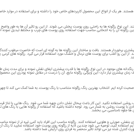
جود هستند. هر یک از انواع این محصول کاربردهای خاص خود را داشته و برای استفاده در موارد خا
د. این نوع رژگونه ها به راحتی روی پوست پخش می شوند. از این رو تاثیر آن ها به طور واضح ق
ن رژگونه آن را به انتخابی مناسب جهت استفاده روی پوست های چرب و مختلط تبدیل نموده 
بیشتری برخوردار هستند. بافت و ساختار این رژگونه ها به گونه ای است که خاصیت مرطوب کنندگ
 از این رو اغلب برای پوست های نرمال و خشک مورد استفاده قرار می گیرد. رژگونه های کرمی 
د.
رنگدانه های موجود در این نوع رژگونه ها با قدرت بیشتری ایفای نقش نموده و برای مدت زمان ط
ان بیشتری نیاز دارد؛ این ویژگی رژگونه مایع، آن را درست در مقابل نمونه پودری این محصول 
حبت کرده ایم. انتخاب بهترین رنگ رژگونه متناسب با رنگ پوست، به شما کمک می کند تا چهره
روشن استفاده نکنید. این کار باعث بیحال نشان دادن چهره شما می شود. رنگ هایی با تناژ قرمز
ی با پوست روشن به شمار می رود. توجه داشته باشید که استفاده از رژگونه هایی با رنگ های تن
آن ها جلوه نامناسبی می بخشد.
 بنفش، صورتی و هلویی استفاده کنند. رژگونه مناسب این افراد باید کمی تیره تر از نمونه مناسب
یم استفاده کنید، توصیه می شود چندین لایه از رژگونه روی پوست خود استفاده نمایید تا رنگ آ
صورت کنترل شده نیز می تواند تاثیر منحصر به فردی روی آرایش شما داشته باشد.