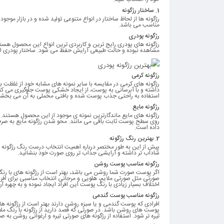
1.
ساختار رژگونه
رژگونه ها از لحاظ ساختار در انواع متنوعی تولید شده و در بازار مو
مناسب می باشد.
رژگونه پودری
رژگونه های پودری رایج ترین و کاربردی ترین انواع این محصول هستن
مشاهده نبوده و حالت طبیعی آرایش حفظ می شود. ساختار پودری ای
رژگونه کرمی
رژگونه های کرمی در مقایسه با سایر نمونه های مشابه خود از غلظت 
داشته و با آبرسانی به پوست، از ایجاد خشکی پوست جلوگیری می کند.
استفاده به راحتی جذب پوست شده و بافتی مخملی به آن می بخشن
رژگونه مایع
رژگونه های مایع ماندگارترین نمونه ی موجود از این محصول هستند. 
روی سطح پوست ثابت باقی می مانند. محو شدن رژگونه مایع به صرف زم
داده است.
2.
بهترین رنگ رژگونه
پیش از این به طور مختصر درباره اهمیت انتخاب درست رنگ رژگونه ص
شاداب تر داشته و آرایشی جذاب تر روی صورت خود بنشانید.
رژگونه مناسب پوست روشن
اگر پوست صورت شما روشن می باشد، بهتر است از رژگونه های با رنگ 
صورتی مثل صورتی ملایم، هلویی و مرجانی انتخاب مناسبی برای افراد
اختلاف بسیار زیادی با رنگ پوست این افراد ایجاد نموده و به چهره 
رژگونه مناسب پوست گندمی
افرادی که پوست گندمی و یا سبزه روشن دارند بهتر است از رژگونه های
پوست های روشن باشد. در صورتی که قصد دارید از رژگونه با رنگ ملا
تیره تر شود. استفاده از رژگونه های صورتی تیره و ارغوانی روشن به 