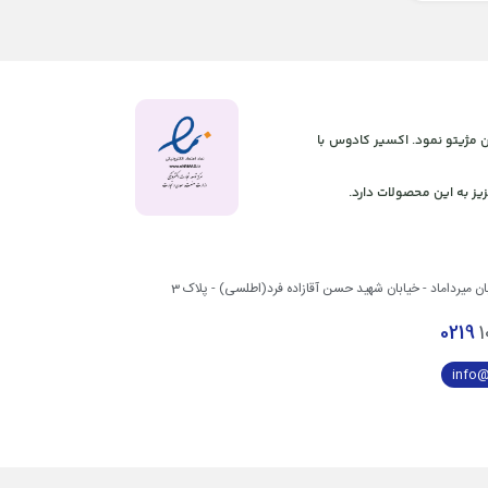
 آنلاین مژیتو نمود. اکسیر کادوس با
یز به این محصولات دارد.
بان میرداماد - خیابان شهید حسن آقازاده فرد(اطلسی) - پلاک 3
0219
1
info