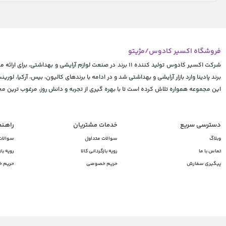
فروشگاه اکسیر کادوس/مژیتو
شرکت اکسیر کادوس تولید کننده 11 برند در صنعت لوازم آرایشی
برند پادینا وارد بازار آرایشی و بهداشتی شد و در ادامه با برندهای کالیون، بیس، آرکیا، لورینت
این مجموعه همواره تلاش کرده است تا با بهره گیری از تجربه و دانش روز، مرغوب ترین 
دسترسی سریع
خدمات مشتریان
راهـن
وبلاگ
سوالات متداول
سوالات
تماس با ما
رویه بازگردانی کالا
رویه باز
پیگیری سفارش
حریم خصوصی
حریم 