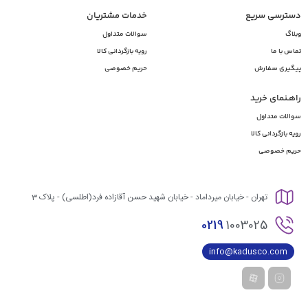
دسترسی سریع
خدمات مشتریان
وبلاگ
سوالات متداول
تماس با ما
رویه بازگردانی کالا
پیگیری سفارش
حریم خصوصی
راهـنمای خرید
سوالات متداول
رویه بازگردانی کالا
حریم خصوصی
تهران - خیابان میرداماد - خیابان شهید حسن آقازاده فرد(اطلسی) - پلاک 3
0219
1003025
info@kadusco.com