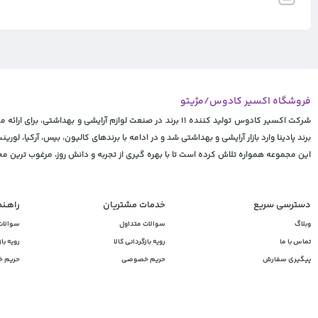
فروشگاه اکسیر کادوس/مژیتو
شرکت اکسیر کادوس تولید کننده 11 برند در صنعت لوازم آرایشی
برند پادینا وارد بازار آرایشی و بهداشتی شد و در ادامه با برندهای کالیون، بیس، آرکیا، لورینت
این مجموعه همواره تلاش کرده است تا با بهره گیری از تجربه و دانش روز، مرغوب ترین 
دسترسی سریع
خدمات مشتریان
راهـن
وبلاگ
سوالات متداول
سوالات
تماس با ما
رویه بازگردانی کالا
رویه باز
پیگیری سفارش
حریم خصوصی
حریم 