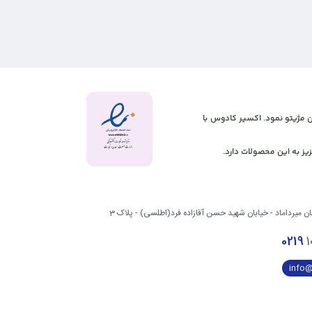
 آنلاین مژیتو نمود. اکسیر کادوس با
یز به این محصولات دارد.
بان میرداماد - خیابان شهید حسن آقازاده فرد(اطلسی) - پلاک 3
0219
1
info