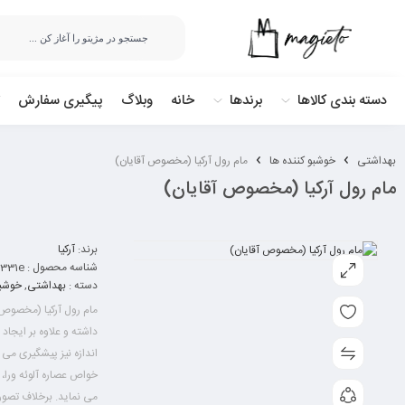
دسته بندی کالاها
برندها
خانه
وبلاگ
پیگیری سفارش
بهداشتی
خوشبو کننده ها
مام رول آرکیا (مخصوص آقایان)
مام رول آرکیا (مخصوص آقایان)
برند:
آرکیا
شناسه محصول :
331e
دسته :
بهداشتی
,
خوشبو
مام رول آرکیا (مخصوص
داشته و علاوه بر ایجاد 
اندازه نیز پیشگیری می 
خواص عصاره آلوئه ورا،
می نماید. برخلاف تصور