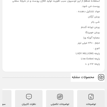
استفاده منظم از این لوسیون سبب تقویت تولید کلاژن پوست و در نتیجه سفتی
پوست می شود.
مواد تشکیل دهنده :
روغن آرگان
شی باتر
روغن جوانه گندم
روغن مورینگا
عصاره آلوئه ورا
حجم : 240 میلی لیتر
تنوع :
رایحه LADY MILLIONS
رایحه Live Estbel
رایحه s..y 212
محصولات مشابه
توضیحات
توضیحات تکمیلی
نظرات کاربران
سوالات