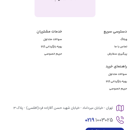
دسترسی سریع
خدمات مشتریان
وبلاگ
سوالات متداول
تماس با ما
رویه بازگردانی کالا
پیگیری سفارش
حریم خصوصی
راهـنمای خرید
سوالات متداول
رویه بازگردانی کالا
حریم خصوصی
تهران - خیابان میرداماد - خیابان شهید حسن آقازاده فرد(اطلسی) - پلاک 3
0219
1003025