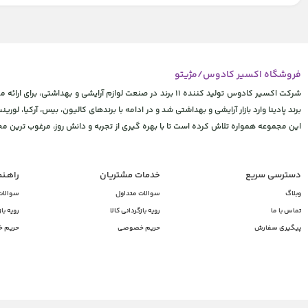
فروشگاه اکسیر کادوس/مژیتو
شرکت اکسیر کادوس تولید کننده 11 برند در صنعت لوازم آرایشی
برند پادینا وارد بازار آرایشی و بهداشتی شد و در ادامه با برندهای کالیون، بیس، آرکیا، لورینت
این مجموعه همواره تلاش کرده است تا با بهره گیری از تجربه و دانش روز، مرغوب ترین 
دسترسی سریع
خدمات مشتریان
راهـن
وبلاگ
سوالات متداول
سوالات
تماس با ما
رویه بازگردانی کالا
رویه باز
پیگیری سفارش
حریم خصوصی
حریم 