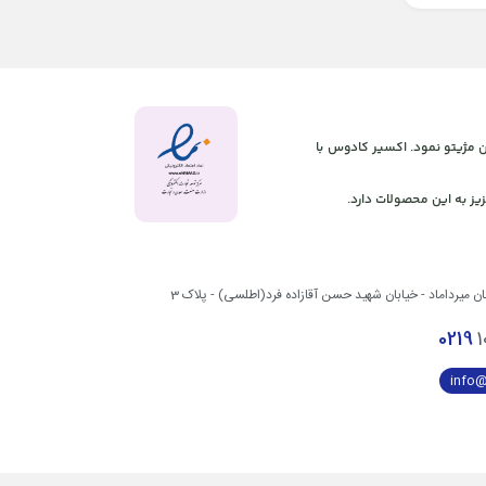
 آنلاین مژیتو نمود. اکسیر کادوس با
یز به این محصولات دارد.
بان میرداماد - خیابان شهید حسن آقازاده فرد(اطلسی) - پلاک 3
0219
1
info