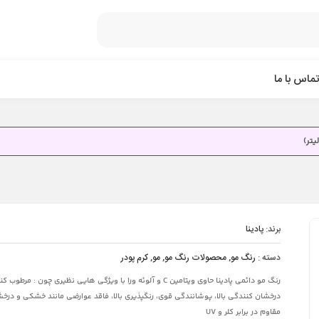
تماس با ما
برند:
پادینا
دسته :
رنگ مو
,
محصولات رنگ مو
,
مو
,
کرم پودر
رنگ مو دائمی پادینا حاوی ویتامین C و آلوئه ورا با ویژگی هایی نظیری چون : مرطو
درخشان کنندگی بالا، پوشانندگی قوی، رنگپذیری بالا، فاقد عوارضی مانند خشکی و درخ
مقاوم در برابر کلر و UV