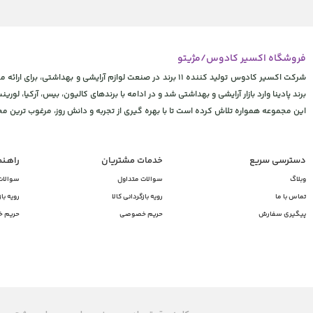
فروشگاه اکسیر کادوس/مژیتو
شرکت اکسیر کادوس تولید کننده 11 برند در صنعت لوازم آرایشی
برند پادینا وارد بازار آرایشی و بهداشتی شد و در ادامه با برندهای کالیون، بیس، آرکیا، لورینت
این مجموعه همواره تلاش کرده است تا با بهره گیری از تجربه و دانش روز، مرغوب ترین 
دسترسی سریع
خدمات مشتریان
راهـن
وبلاگ
سوالات متداول
سوالات
تماس با ما
رویه بازگردانی کالا
رویه باز
پیگیری سفارش
حریم خصوصی
حریم 