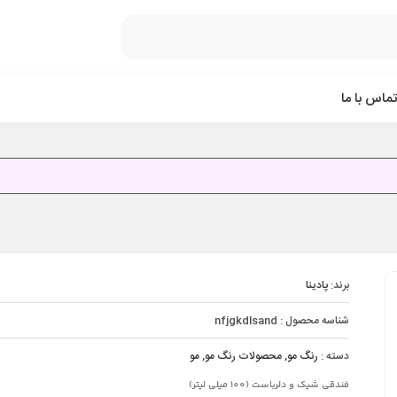
تماس با ما
برند:
پادینا
شناسه محصول :
nfjgkdlsand
دسته :
رنگ مو
,
محصولات رنگ مو
,
مو
فندقی شیک و دلرباست (100 میلی لیتر)