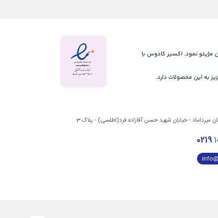
 آنلاین مژیتو نمود. اکسیر کادوس با
یز به این محصولات دارد.
بان میرداماد - خیابان شهید حسن آقازاده فرد(اطلسی) - پلاک 3
0219
1
info