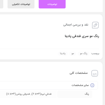
توضیحات
توضیحات تکمیلی
نقد و بررسی اجمالی
رنگ مو سری فندقی پادینا
رنگ مو
مو
پادینا
برچسب:
مشخصات کلی
سایر مشخصات
رنگ
فندقي تيره(6.734), فندوقی روشن(8.734)