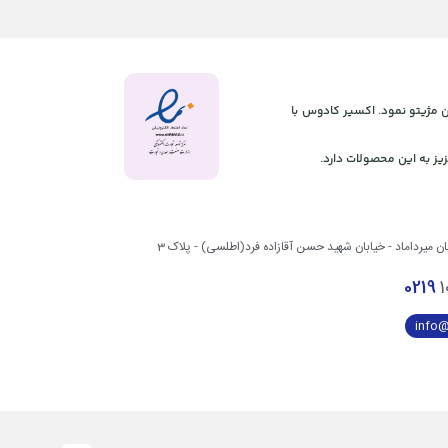
 آنلاین مژیتو نمود. اکسیر کادوس با
یز به این محصولات دارد.
بان میرداماد - خیابان شهید حسن آقازاده فرد(اطلسی) - پلاک 3
0219
1
info