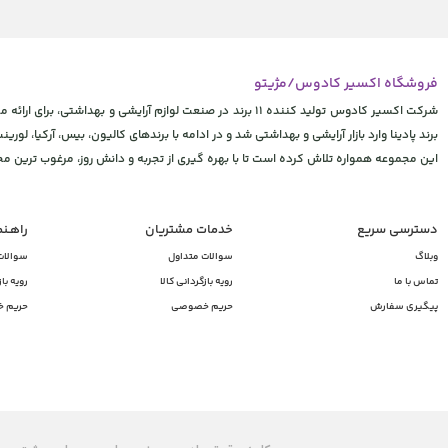
فروشگاه اکسیر کادوس/مژیتو
شرکت اکسیر کادوس تولید کننده 11 برند در صنعت لوازم آرایشی
برند پادینا وارد بازار آرایشی و بهداشتی شد و در ادامه با برندهای کالیون، بیس، آرکیا، لورینت
این مجموعه همواره تلاش کرده است تا با بهره گیری از تجربه و دانش روز، مرغوب ترین 
دسترسی سریع
خدمات مشتریان
راهـن
وبلاگ
سوالات متداول
سوالات
تماس با ما
رویه بازگردانی کالا
رویه باز
پیگیری سفارش
حریم خصوصی
حریم 