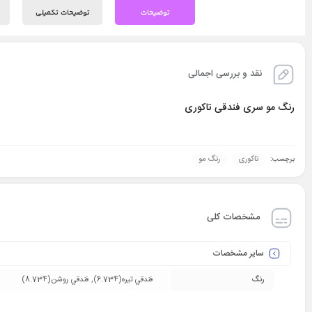
توضیحات
توضیحات تکمیلی
نقد و بررسی اجمالی
رنگ مو سری فندقی تاکوری
تاکوری
رنگ مو
برچسب:
مشخصات کلی
سایر مشخصات
رنگ
فندقي تيره(6.734), فندقي روشن(8.734)