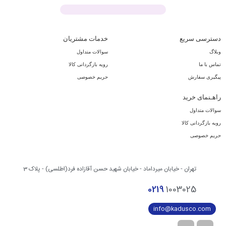
دسترسی سریع
خدمات مشتریان
وبلاگ
سوالات متداول
تماس با ما
رویه بازگردانی کالا
پیگیری سفارش
حریم خصوصی
راهـنمای خرید
سوالات متداول
رویه بازگردانی کالا
حریم خصوصی
تهران - خیابان میرداماد - خیابان شهید حسن آقازاده فرد(اطلسی) - پلاک 3
0219
1003025
info@kadusco.com