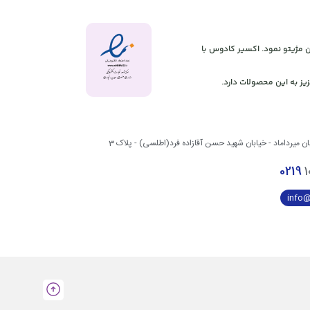
 آنلاین مژیتو نمود. اکسیر کادوس با
یز به این محصولات دارد.
بان میرداماد - خیابان شهید حسن آقازاده فرد(اطلسی) - پلاک 3
0219
1
info