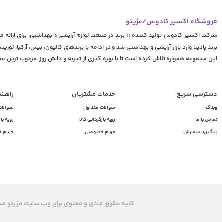
فروشگاه اکسیر کادوس/مژیتو
شرکت اکسیر کادوس تولید کننده 11 برند در صنعت لوازم آرایشی
برند پادینا وارد بازار آرایشی و بهداشتی شد و در ادامه با برندهای کالیون، بیس، آرکیا، لورینت
این مجموعه همواره تلاش کرده است تا با بهره گیری از تجربه و دانش روز، مرغوب ترین 
دسترسی سریع
خدمات مشتریان
راهـن
وبلاگ
سوالات متداول
سوالات
تماس با ما
رویه بازگردانی کالا
رویه باز
پیگیری سفارش
حریم خصوصی
حریم 
کلیه حقوق مادی و معنوی برای وب سایت مژیتو محف