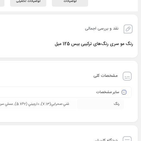
توضیحات
توضیحات تکمیلی
نقد و بررسی اجمالی
رنگ مو سری رنگ‌های ترکیبی بیس 125 میل
مشخصات کلی
سایر مشخصات
رنگ
شني صحرايي(7.13), دارچيني (5.762), عسلي سرد (8.341)
دیدگاه کاربران