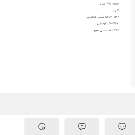
حجم 125 میل
تنوع :
S6(7-13) شني صحرايي
5-762 دارچيني
8-341 عسلي سرد