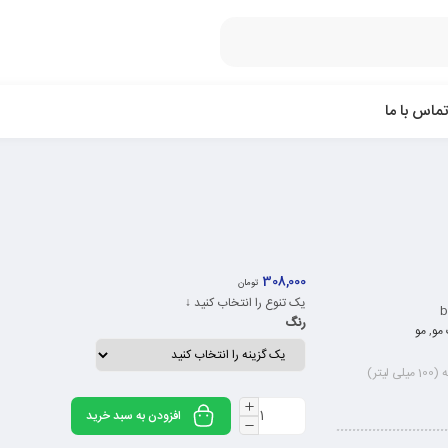
تماس با ما
308,000
تومان
یک تنوع را انتخاب کنید ↓
b
رنگ
مو
,
مو
یتر)
افزودن به سبد خرید