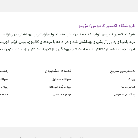
فروشگاه اکسیر کادوس/مژیتو
شرکت اکسیر کادوس تولید کننده 11 برند در صنعت لوازم آرایشی
برند پادینا وارد بازار آرایشی و بهداشتی شد و در ادامه با برندهای کالیون، بیس، آرکیا، لورینت
این مجموعه همواره تلاش کرده است تا با بهره گیری از تجربه و دانش روز، مرغوب ترین 
دسترسی سریع
خدمات مشتریان
راهـن
وبلاگ
سوالات متداول
سوالات
تماس با ما
رویه بازگردانی کالا
رویه باز
پیگیری سفارش
حریم خصوصی
حریم 