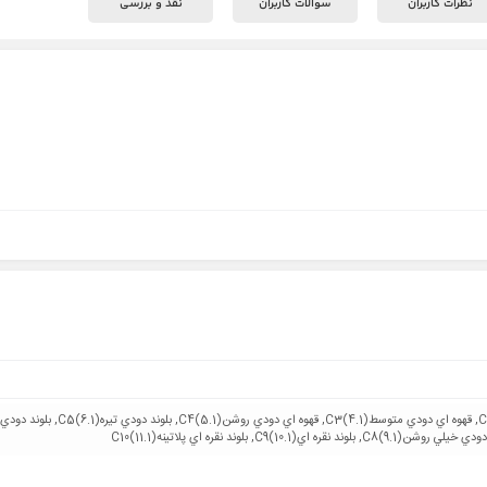
نظرات کاربران
سوالات کاربران
نقد و بررسی
مشکي پر کلاغيC1 (1.1), قهوه اي دودي تيرهC2(3.1), قهوه اي دودي متوسطC3(4.1), قهوه اي دودي روشن(5.1)C4, بلوند دودي تيره(6.1)C5, بلوند دودي