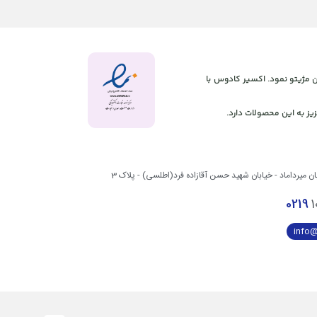
 آنلاین مژیتو نمود. اکسیر کادوس با
یز به این محصولات دارد.
بان میرداماد - خیابان شهید حسن آقازاده فرد(اطلسی) - پلاک 3
0219
1
info