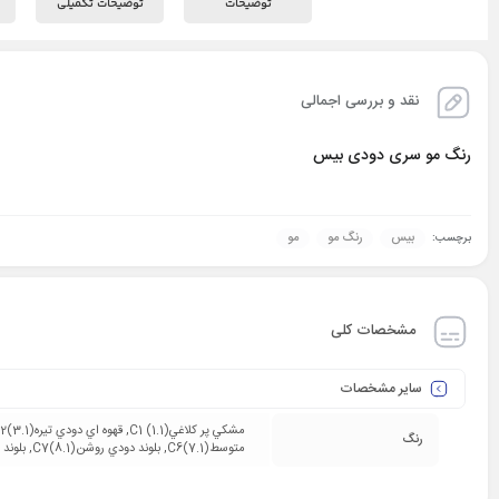
توضیحات
توضیحات تکمیلی
نقد و بررسی اجمالی
رنگ مو سری دودی بیس
بیس
رنگ مو
مو
برچسب:
مشخصات کلی
سایر مشخصات
رنگ
متوسطC6(7.1), بلوند دودي روشنC7(8.1), بلوند دودي خيلي روشنC8(9.1), بلوند نقره ايC9(10.1), بلوند نقره اي پلاتينه(11.1)C10