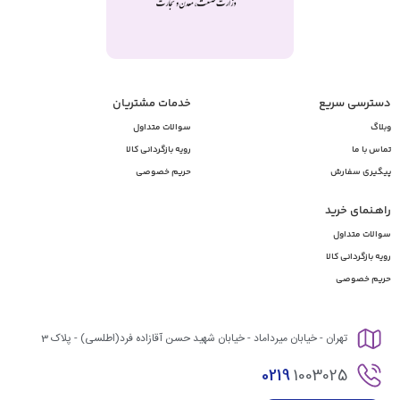
دسترسی سریع
خدمات مشتریان
وبلاگ
سوالات متداول
تماس با ما
رویه بازگردانی کالا
پیگیری سفارش
حریم خصوصی
راهـنمای خرید
سوالات متداول
رویه بازگردانی کالا
حریم خصوصی
تهران - خیابان میرداماد - خیابان شهید حسن آقازاده فرد(اطلسی) - پلاک 3
0219
1003025