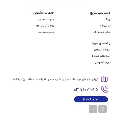
دسترسی سریع
خدمات مشتریان
وبلاگ
سوالات متداول
تماس با ما
رویه بازگردانی کالا
پیگیری سفارش
حریم خصوصی
راهـنمای خرید
سوالات متداول
رویه بازگردانی کالا
حریم خصوصی
تهران - خیابان میرداماد - خیابان شهید حسن آقازاده فرد(اطلسی) - پلاک 3
0219
1003025
info@kadusco.com