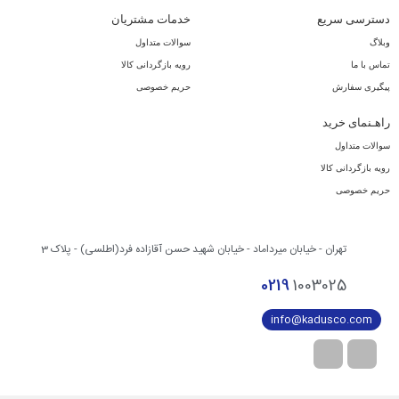
دسترسی سریع
خدمات مشتریان
وبلاگ
سوالات متداول
تماس با ما
رویه بازگردانی کالا
پیگیری سفارش
حریم خصوصی
راهـنمای خرید
سوالات متداول
رویه بازگردانی کالا
حریم خصوصی
تهران - خیابان میرداماد - خیابان شهید حسن آقازاده فرد(اطلسی) - پلاک 3
0219
1003025
info@kadusco.com