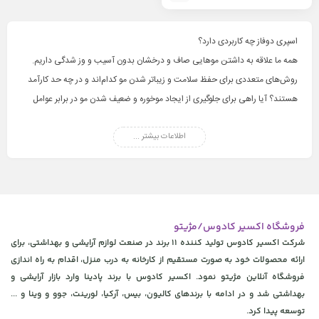
اسپری دوفاز چه کاربردی دارد؟
همه ما علاقه به داشتن موهایی صاف و درخشان بدون آسیب و وز شدگی داریم.
روش‌های متعددی برای حفظ سلامت و زیباتر شدن مو کدام‌اند و در چه حد کارآمد
هستند؟ آیا راهی برای جلوگیری از ایجاد موخوره و ضعیف شدن مو در برابر عوامل
محیطی مختلف وجود دارد؟ در ادامه به بررسی این عوامل و نحوه صحیح مراقبت از
مو می‌پردازیم.
اطلاعات بیشتر ...
اولین راهکار درمان آسیب مو استفاده از روغن تراپی‌های گیاهی و سنتی می‌باشد؛
اما این روش در صورت استفاده نادرست ممکن است به تنهایی به یک عامل مخرب
تبدیل شود. امروزه با پیشرفت صنعت آرایشی و بهداشتی اسپری‌های دوفاز بهترین
جایگزین روش سنتی و قدیمی هستند. برای کسب اطلاعات بیشتر مقاله
اسپری
فروشگاه اکسیر کادوس/مژیتو
دوفاز چیست
را مطالعه نمایید.
شرکت اکسیر کادوس تولید کننده 11 برند در صنعت لوازم آرایشی و بهداشتی، برای
جالب است بدانید در هنگام اتوکشی و سشوار باد بسیار گرم و حرارت بالا موجب از
ارائه محصولات خود به صورت مستقیم از کارخانه به درب منزل، اقدام به راه اندازی
بین رفتن کراتین ساقه مو و خشک و نازک شدن آن می‌شود و با گذشت زمان این
فروشگاه آنلاین مژیتو نمود. اکسیر کادوس با برند پادینا وارد بازار آرایشی و
مشکل تا حدی افزایش می‌یابد که مجبور به کوتاه کردن قسمت‌های آسیب ‌دیده
بهداشتی شد و در ادامه با برندهای کالیون، بیس، آرکیا، لورینت، جوو و وینا و ...
موی خود شوید! اسپری دوفاز به عنوان یک لایه محافظ بر روی سطح مو قرار گرفته و
توسعه پیدا کرد.