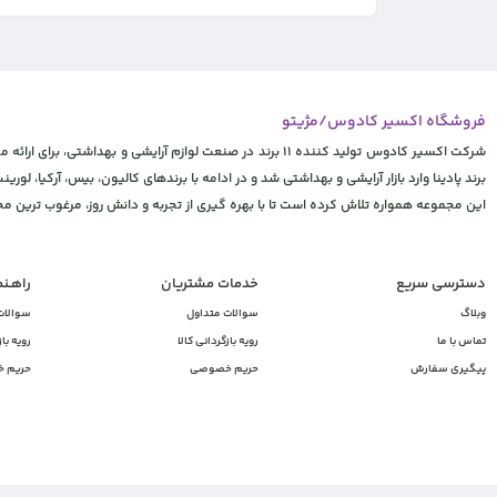
فروشگاه اکسیر کادوس/مژیتو
شرکت اکسیر کادوس تولید کننده 11 برند در صنعت لوازم آرایشی
برند پادینا وارد بازار آرایشی و بهداشتی شد و در ادامه با برندهای کالیون، بیس، آرکیا، لورینت
این مجموعه همواره تلاش کرده است تا با بهره گیری از تجربه و دانش روز، مرغوب ترین 
دسترسی سریع
خدمات مشتریان
راهـن
وبلاگ
سوالات متداول
سوالات
تماس با ما
رویه بازگردانی کالا
رویه باز
پیگیری سفارش
حریم خصوصی
حریم 