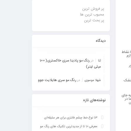
پر فروش ترین
محبوب ترین ها
پر بحث ترین
دیدگاه
ا نشاط
زم
رنگ مو پادینا سری خاکستری( 100
ثنا
در
ر
میلی لیتر)
رنگ مو سری هایلایت جوو
 خشک
شهلا موسوی
در
به جای
 در
نوشته‌های تازه
ن
13 نوع خط چشم فانتزی برای هر سلیقه‌ای
معرفی 10 تا از جدیدترین تکنیک‎ های رنگ مو