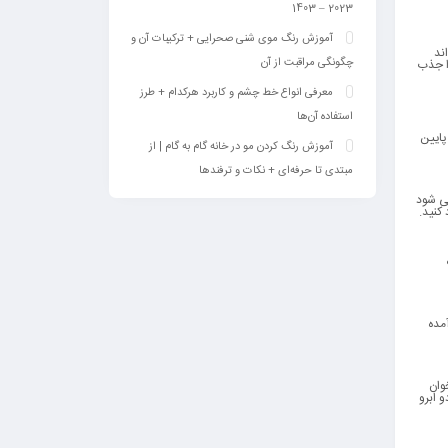
2023 – 1403
آموزش رنگ موی شنی صحرایی + ترکیبات آن و
ند
چگونگی مراقبت از آن
ا جذب
معرفی انواع خط چشم و کاربرد هرکدام + طرز
استفاده آن‌ها
بالای شقیقه به سمت پایین
آموزش رنگ کردن مو در خانه گام به گام | از
مبتدی تا حرفه‌ای + نکات و ترفندها
می شود
کنید.
مده
وان
 ابرو