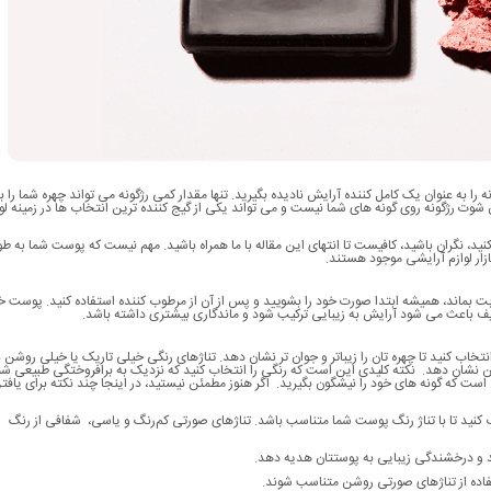
به عنوان یک کامل کننده آرایش نادیده بگیرید. تنها مقدار کمی رژگونه می تواند چهره شما را ب
شوت رژگونه روی گونه های شما نیست و می تواند یکی از گیج کننده ترین انتخاب ها در زمینه لوا
‌کنید، نگران باشید، کافیست تا انتهای این مقاله با ما همراه باشید. مهم نیست که پوست شما به طو
زار لوازم آرایشی موجود هستند.
ز ثابت بماند، همیشه ابتدا صورت خود را بشویید و پس از آن از مرطوب کننده استفاده کنید. پوست
طیف باعث می شود آرایش به زیبایی ترکیب شود و ماندگاری بیشتری داشته باشد.
خاب کنید تا چهره تان را زیباتر و جوان تر نشان دهد. تناژهای رنگی خیلی تاریک یا خیلی روشن 
 نشان دهد. نکته کلیدی این است که رنگی را انتخاب کنید که نزدیک به برافروختگی طبیعی شما
 است که گونه های خود را نیشگون بگیرید. اگر هنوز مطمئن نیستید، در اینجا چند نکته برای یافت
 کنید تا با تناژ رنگ پوست شما متناسب باشد. تناژهای صورتی کم‌رنگ و یاسی، شفافی از رنگ
 و درخشندگی زیبایی به پوستتان هدیه دهد.
فاده از تناژهای صورتی‌ روشن‌ متناسب شوند.