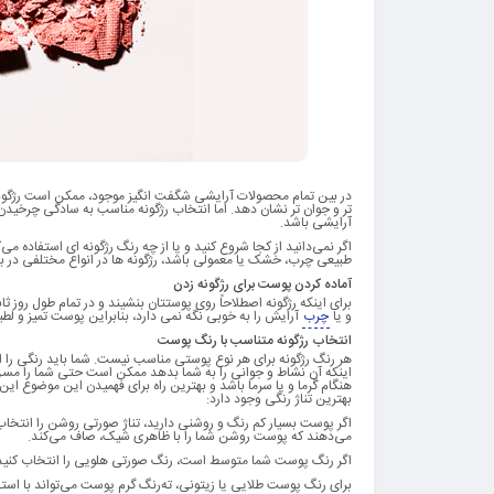
در بین تمام محصولات آرایشی شگفت انگیز موجود، ممکن است رژگونه را 
تر و جوان تر نشان دهد. اما انتخاب رژگونه مناسب به سادگی چرخیدن 
آرایشی باشد.
اگر نمی‌دانید از کجا شروع کنید و یا از چه رنگ رژگونه ای استفاده می
طبیعی چرب، خشک یا معمولی باشد، رژگونه ها در انواع مختلفی در با
آماده کردن پوست برای رژگونه زدن
برای اینکه رژگونه‌ اصطلاحاً روی پوستتان بنشیند و در تمام طول رو
و یا
چرب
آرایش را به خوبی نگه نمی دارد، بنابراین پوست تمیز و ل
انتخاب رژگونه متناسب با رنگ پوست
هر رنگ رژگونه برای هر نوع پوستی مناسب نیست. شما باید رنگی را انت
اینکه آن نشاط و جوانی را به شما بدهد ممکن است حتی شما را مسن
هنگام گرما و یا سرما باشد و بهترین راه برای فهمیدن این موضوع این
بهترین تناژ رنگی وجود دارد:
اگر پوست بسیار کم رنگ و روشنی دارید، تناژ صورتی روشن را انتخاب
می‌دهند که پوست روشن شما را با ظاهری شیک، صاف می‌کند.
اگر رنگ پوست شما متوسط ​​است، رنگ صورتی هلویی را انتخاب کنید
برای رنگ پوست طلایی یا زیتونی، ته‌رنگ‌ گرم پوست می‌تواند با است