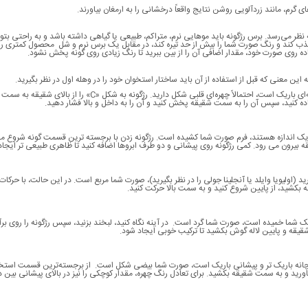
ای گرم، مانند زردآلویی روشن نتایج واقعاً درخشانی را به ارمغان بیاورند.
ه نظر می‌رسد. برس رژگونه باید موهایی نرم، متراکم، طبیعی یا گیاهی داشته باشد و به راحتی بتوا
جذب کند و رنگ صورت شما را بیش از حد تیره کند، در مقابل یک برس نرم و شل محصول کمتری ر
ده روی صورت خود، مقدار اضافی آن را از بین ببرید تا رنگ زیادی روی گونه پخش نشود.
ین معنی که قبل از استفاده از آن باید ساختار استخوان خود را در وهله اول در نظر بگیرید.
اگر صورت شما بلند با گونه‌های برجسته و چانه‌ای باریک است، احتمالاً چهره‌ای قلبی شکل دارید. رژگونه به شکل «C» را از 
فاده کنید، سپس آن را به سمت شقیقه پخش کنید و آن را به داخل و بالا فشار دهید.
به یک اندازه هستند، فرم صورت شما کشیده است. رژگونه زدن با برجسته ترین قسمت گونه شروع 
یرون می رود. کمی رژگونه روی پیشانی و دو طرف ابروها اضافه کنید تا ظاهری طبیعی تر ایجاد 
ولیویا وایلد یا آنجلینا جولی را در نظر بگیرید)، صورت شما مربع است. در این حالت، با حرکات
نه بکشید، از پایین شروع کنید و به سمت بالا حرکت کنید.
ا خمیده است، صورت شما گرد است. در آینه نگاه کنید، لبخند بزنید، سپس رژگونه را روی برآ
شقیقه و پایین لاله گوش بکشید تا ترکیب خوبی ایجاد شود.
، چانه باریک تر و پیشانی باریک است، صورت شما بیضی شکل است. از برجسته‌ترین قسمت استخ
اورید و به سمت شقیقه بکشید. برای تعادل رنگ چهره، مقدار کوچکی را نیز در بالای پیشانی بین دو