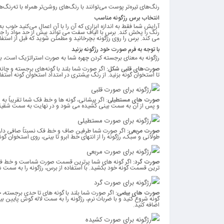
رنگ‌های تیره‌تر پوست می‌توانند با رنگ‌های روشن‌تر همراه با ته‌رنگ‌ه
انتخاب برس رژگونه مناسب
آرایش شما فقط به اندازه ابزاری که آن را با آن اعمال می‌کنید خوب ب
رنگ را پخش کند. برس با الیاف سفت می تواند بیش از حد مواد را 
می کند. برس را روی رژگونه بچرخانید و مطمئن شوید که قبل از استفا
با توجه به فرم صورت خود رژگونه بزنید
رژگونه به معنای برجسته کردن چهره شما به صورت استراتژیک است، به ا
صورت‌های قلبی شکل:
تا استخوان گونه بزنید. از رنگ بیشتری در امتداد استخوان گونه است
صورت های مستطیلی
: اگر پیشانی، گونه ها و خط فک شما تقریباً 
و پس از آن به سمت بینی کشیده می شود و در نهایت به سمت شقیقه ب
صورت مربعی:
اگر صورت شما طرفین صاف و خط فک نسبتاً صافی دارید (ا
طولانی و سبک، رژگونه را از انتهای خط ابرو تا بینی، روی استخوان گو
صورت گرد:
اگر گونه های شما پرترین قسمت صورت شماست و خط فک شم
ترین قسمت گونه خود بکشید. با استفاده از برس، رژگونه را به سمت 
صورت های بیضی:
اگر صورت شما بلند با گونه های تا حدی برجسته
گونه شروع کنید و با ضربات نرم، رژگونه را به سمت لاله گوش پایین بی
اضافه کنید.