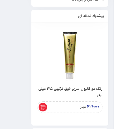
پیشنهاد لحظه ای
رنگ مو کالیون سری فوق ترکیبی 125 میلی
لیتر
لیتری)
308,000
424,000
تومان
تومان