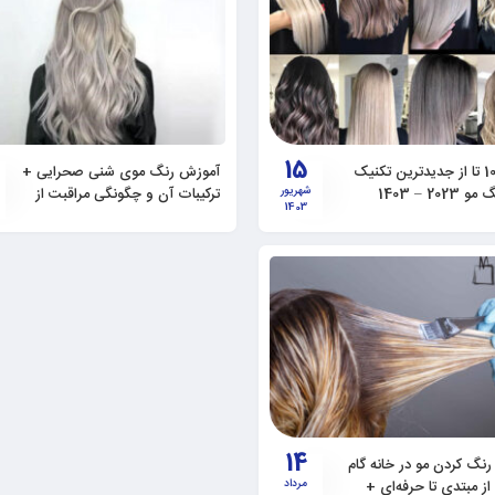
15
آموزش رنگ موی شنی صحرایی +
202 – 1403
شهریور
ترکیبات آن و چگونگی مراقبت از
1403
آن
14
نگ کردن مو در خانه گام
 از مبتدی تا حرفه‌ای +
مرداد