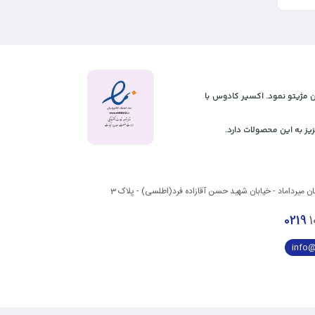
 آنلاین مژیتو نمود. اکسیر کادوس با
یز به این محصولات دارد.
بان میرداماد - خیابان شهید حسن آقازاده فرد(اطلسی) - پلاک 3
0219
1
info