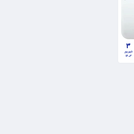
3
شهریور
1403