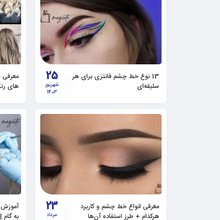
25
13 نوع خط چشم فانتزی برای هر
سلیقه‌ای
شهریور
های رنگ مو 3
1403
23
معرفی انواع خط چشم و کاربرد
آموزش ر
هرکدام + طرز استفاده آن‌ها
مرداد
به گام |