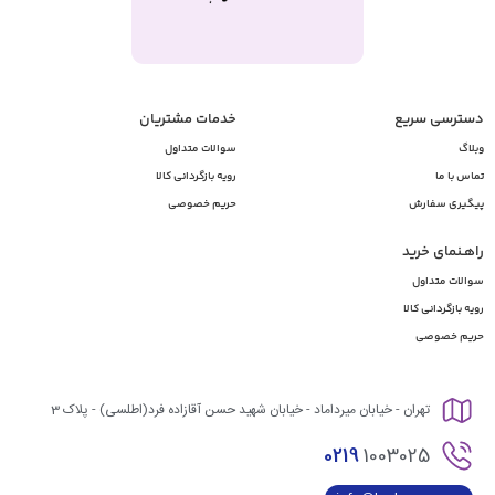
دسترسی سریع
خدمات مشتریان
وبلاگ
سوالات متداول
تماس با ما
رویه بازگردانی کالا
پیگیری سفارش
حریم خصوصی
راهـنمای خرید
سوالات متداول
رویه بازگردانی کالا
حریم خصوصی
تهران - خیابان میرداماد - خیابان شهید حسن آقازاده فرد(اطلسی) - پلاک 3
0219
1003025