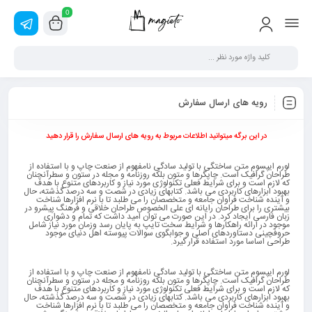
0
رویه های ارسال سفارش
در این برگه میتوانید اطلاعات مربوط به رویه های ارسال سفارش را قرار دهید
لورم ایپسوم متن ساختگی با تولید سادگی نامفهوم از صنعت چاپ و با استفاده از
طراحان گرافیک است. چاپگرها و متون بلکه روزنامه و مجله در ستون و سطرآنچنان
که لازم است و برای شرایط فعلی تکنولوژی مورد نیاز و کاربردهای متنوع با هدف
بهبود ابزارهای کاربردی می باشد. کتابهای زیادی در شصت و سه درصد گذشته، حال
و آینده شناخت فراوان جامعه و متخصصان را می طلبد تا با نرم افزارها شناخت
بیشتری را برای طراحان رایانه ای علی الخصوص طراحان خلاقی و فرهنگ پیشرو در
زبان فارسی ایجاد کرد. در این صورت می توان امید داشت که تمام و دشواری
موجود در ارائه راهکارها و شرایط سخت تایپ به پایان رسد وزمان مورد نیاز شامل
حروفچینی دستاوردهای اصلی و جوابگوی سوالات پیوسته اهل دنیای موجود
طراحی اساسا مورد استفاده قرار گیرد.
لورم ایپسوم متن ساختگی با تولید سادگی نامفهوم از صنعت چاپ و با استفاده از
طراحان گرافیک است. چاپگرها و متون بلکه روزنامه و مجله در ستون و سطرآنچنان
که لازم است و برای شرایط فعلی تکنولوژی مورد نیاز و کاربردهای متنوع با هدف
بهبود ابزارهای کاربردی می باشد. کتابهای زیادی در شصت و سه درصد گذشته، حال
و آینده شناخت فراوان جامعه و متخصصان را می طلبد تا با نرم افزارها شناخت