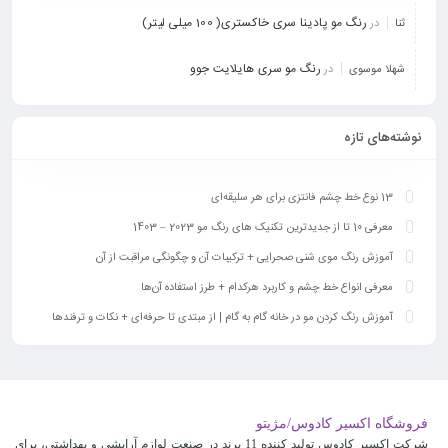
رنگ مو پادینا سری خاکستری( 100 میلی لیتر)
ثنا
در
رنگ مو سری هایلایت جوو
شهلا موسوی
در
نوشته‌های تازه
13 نوع خط چشم فانتزی برای هر سلیقه‌ای
معرفی 10 تا از جدیدترین تکنیک‎ های رنگ مو 2023 – 1403
آموزش رنگ موی شنی صحرایی + ترکیبات آن و چگونگی مراقبت از آن
معرفی انواع خط چشم و کاربرد هرکدام + طرز استفاده آن‌ها
آموزش رنگ کردن مو در خانه گام به گام | از مبتدی تا حرفه‌ای + نکات و ترفندها
فروشگاه اکسیر کادوس/مژیتو
شرکت اکسیر کادوس تولید کننده 11 برند در صنعت لوازم آرایشی و بهداشتی، برای