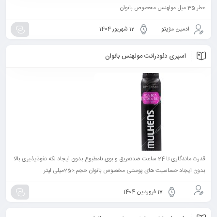
عطر 35 میل مولهنس مخصوص بانوان
ادمین مژیتو
12 شهریور 1404
اسپری دئودرانت مولهنس بانوان
قدرت ماندگاری تا 24 ساعت ضدتعریق و بوی نامطبوع بدون ایجاد لکه نفوذپذیری بالا
بدون ایجاد حساسیت های پوستی مخصوص بانوان حجم:250میلی لیتر
17 فروردین 1404