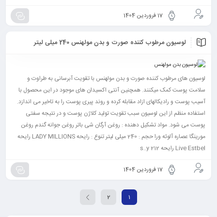
17 فروردین 1404
لوسیون مرطوب کننده صورت و بدن مولهنس 240 میلی لیتر
لوسیون های مرطوب کننده صورت و بدن مولهنس با تقویت آبرسانی به طراوت و
سلامت پوست کمک میکنند. همچنین آنتی اکسیدان های موجود در این محصول با
آسیب پوست و رادیکالهای ازاد مقابله کرده و روند پیری پوست را به تاخیر می اندازد.
استفاده منظم از این لوسیون سبب تقویت تولید کلاژن پوست و در نتیجه سفتی
پوست می شود. مواد تشکیل دهنده : روغن آرگان شی باتر روغن جوانه گندم روغن
مورینگا عصاره آلوئه ورا حجم : 240 میلی لیتر تنوع : رایحه LADY MILLIONS رایحه
Live Estbel رایحه s..y 212
17 فروردین 1404
2
1