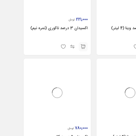
221,000
تومان
اکسیدان 3 درصد تاکوری (نمره نیم)
780,000
تومان