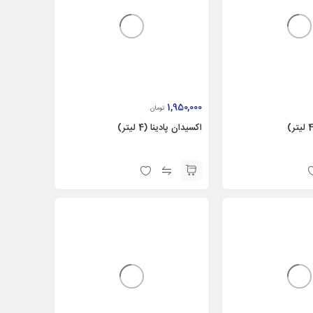
1,950,000
تومان
اکسيدان پادینا (4 ليتر)