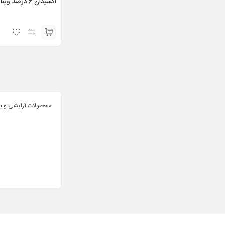
اکسیدان 6 درصد وینا (4 لیتر)
محصولات آرایشی و ب