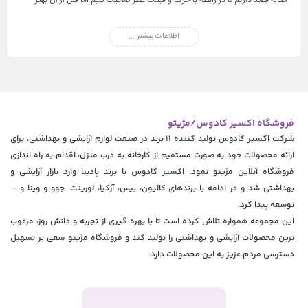
مقاله قصد داریم تا در رابطه با خرید و قیمت عطر صحبت کنیم اما قبل از آن بهتر
است رایحه‌های مختلف انواع عطر را مورد بررسی قرار دهیم.
رایحه های مختلف انواع عطر
اطلاعات بیشتر ...
انواع عطر، رایحه‌های مختلفی دارند که هر کدام زیبایی و شگفتی بی‌نظیری را در
خود جای می‌دهند. قبل از خرید عطر باید با انواع رایحه ها آشنا شوید و رایحه‌ای را
برگزینید که مورد پسندتان باشد. رایحه‌های مختلف انواع عطر را به چهار گروه اصلی
تقسیم می‌کنند. این رایحه‌های اصلی عبارتند از:
فروشگاه اکسیر کادوس/مژیتو
عطر دارای بوی شیرین
شرکت اکسیر کادوس تولید کننده 11 برند در صنعت لوازم آرایشی و بهداشتی، برای
عطر دارای بوی ترش
ارائه محصولات خود به صورت مستقیم از کارخانه به درب منزل، اقدام به راه اندازی
عطر دارای بوی تند
فروشگاه آنلاین مژیتو نمود. اکسیر کادوس با برند پادینا وارد بازار آرایشی و
عطر دارای بوی تلخ
بهداشتی شد و در ادامه با برندهای کالیون، بیس، آرکیا، لورینت، جوو و وینا و ...
بنابر نتایج آماری، رایحه‌های تلخ و شیرین بیش‌تر مورد استقبال عموم مردم قرار
توسعه پیدا کرد.
این مجموعه همواره تلاش کرده است تا با بهره گیری از تجربه و دانش روز، مرغوب
می‌گیرند. رایحه‌های اصلی معمولاً به طور ساده یا ترکیبی از دو رایحه، در انواع عطر
ترین محصولات آرایشی و بهداشتی را تولید کند و فروشگاه مژیتو سعی بر تسهیل
استفاده می‌شوند. از این رو در ادامه به معرفی رایج‌ترین عطر‌ها با رایحه‌های مورد
دسترسی مردم عزیز به این محصولات دارد.
استقبال عموم، می‌پردازیم:
عطر با رایحه گلی
رایحه‌‌های بی‌نظیر رز، یاس و … یا ترکیبی از چند گل را می‌توانید در عطر با رایحه