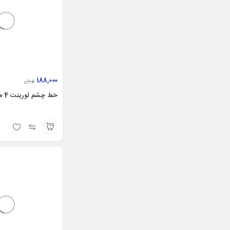
188,000
تومان
خط چشم لورینت 4 میلی لیتر