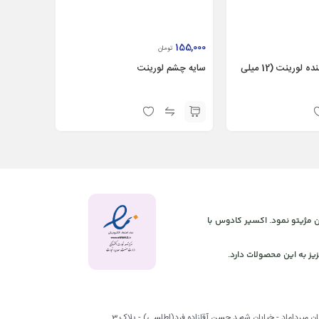
155,000
تومان
ریمل پرپشت کننده لورینت (12 میلی
سایه چشم لورینت
 آنلاین مژیتو نمود. اکسیر کادوس با
یز به این محصولات دارد.
بان میرداماد - خیابان شهید حسن آقازاده فرد(اطلسی) - پلاک 3