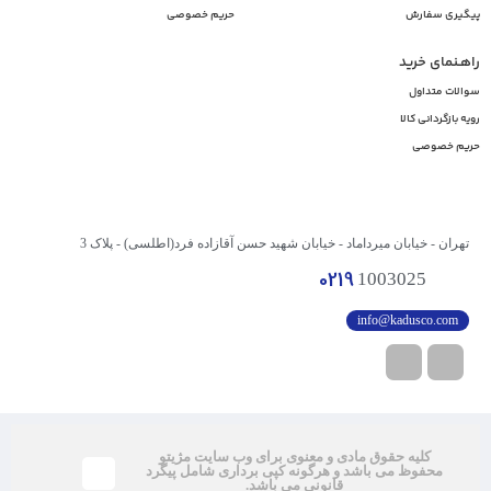
پیگیری سفارش
حریم خصوصی
راهـنمای خرید
سوالات متداول
رویه بازگردانی کالا
حریم خصوصی
تهران - خیابان میرداماد - خیابان شهید حسن آقازاده فرد(اطلسی) - پلاک 3
0219
1003025
info@kadusco.com
کلیه حقوق مادی و معنوی برای وب سایت مژیتو
محفوظ می باشد و هرگونه کپی برداری شامل پیگرد
قانونی می باشد.